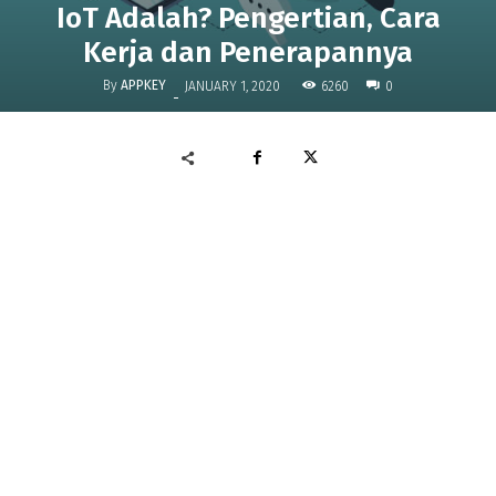
IoT Adalah? Pengertian, Cara
Kerja dan Penerapannya
By
APPKEY
6260
JANUARY 1, 2020
0
-