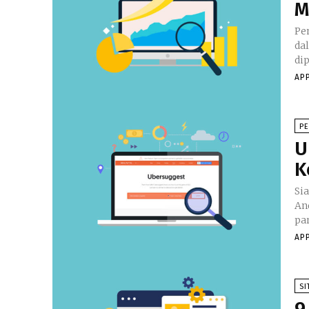
M
Pe
da
dip
AP
P
U
K
Si
An
pa
AP
SI
9