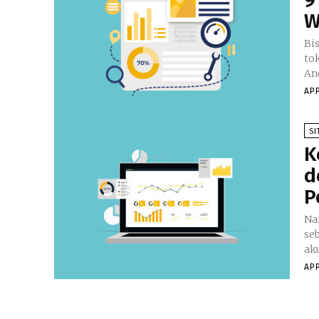
W
Bi
to
AP
SI
K
d
P
Na
seb
ak
AP