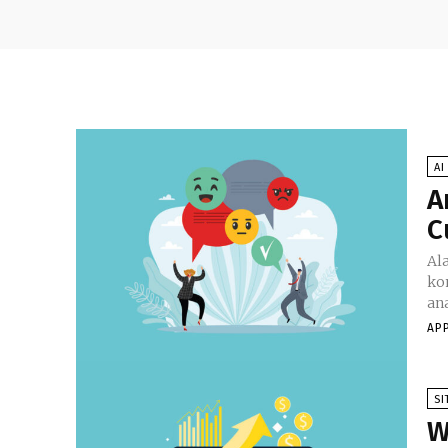
AI
A
C
Al
ko
ana
AP
SI
W