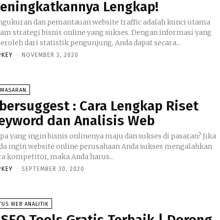
eningkatkannya Lengkap!
ngukuran dan pemantauan website traffic adalah kunci utama
lam strategi bisnis online yang sukses. Dengan informasi yang
eroleh dari statistik pengunjung, Anda dapat secara...
PKEY
-
NOVEMBER 3, 2020
EMASARAN
bersuggest : Cara Lengkap Riset
eyword dan Analisis Web
apa yang ingin bisnis onlinenya maju dan sukses di pasaran? Jika
da ingin website online perusahaan Anda sukses mengalahkan
ra kompetitor, maka Anda harus...
PKEY
-
SEPTEMBER 30, 2020
TUS WEB ANALITIK
 SEO Tools Gratis Terbaik | Dorong