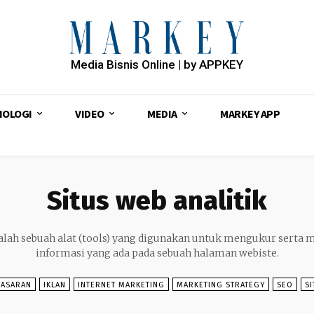
Media Bisnis Online | by APPKEY
NOLOGI
VIDEO
MEDIA
MARKEY APP
Situs web analitik
dalah sebuah alat (tools) yang digunakan untuk mengukur serta m
informasi yang ada pada sebuah halaman webiste.
MASARAN
IKLAN
INTERNET MARKETING
MARKETING STRATEGY
SEO
SI