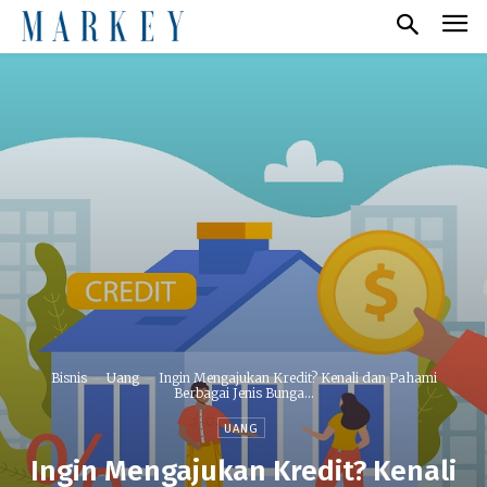
Bisnis
Uang
Ingin Mengajukan Kredit? Kenali dan Pahami
Berbagai Jenis Bunga...
UANG
Ingin Mengajukan Kredit? Kenali