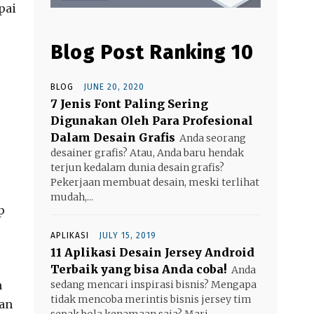
pai
Blog Post Ranking 10
BLOG
JUNE 20, 2020
7 Jenis Font Paling Sering
Digunakan Oleh Para Profesional
Dalam Desain Grafis
Anda seorang
desainer grafis? Atau, Anda baru hendak
terjun kedalam dunia desain grafis?
Pekerjaan membuat desain, meski terlihat
mudah,...
p
APLIKASI
JULY 15, 2019
11 Aplikasi Desain Jersey Android
Terbaik yang bisa Anda coba!
Anda
h
sedang mencari inspirasi bisnis? Mengapa
tidak mencoba merintis bisnis jersey tim
gan
sepak bola kenamaan saja? Mari