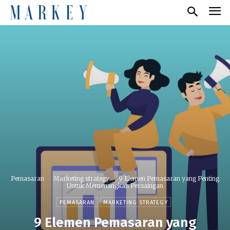
Pemasaran
Marketing strategy
9 Elemen Pemasaran yang Penting
Untuk Memenangkan Persaingan
PEMASARAN
MARKETING STRATEGY
9 Elemen Pemasaran yang