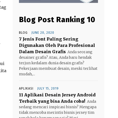
tag
Blog Post Ranking 10
BLOG
JUNE 20, 2020
7 Jenis Font Paling Sering
.
Digunakan Oleh Para Profesional
Dalam Desain Grafis
Anda seorang
desainer grafis? Atau, Anda baru hendak
terjun kedalam dunia desain grafis?
ui
Pekerjaan membuat desain, meski terlihat
ita
mudah,...
APLIKASI
JULY 15, 2019
11 Aplikasi Desain Jersey Android
Terbaik yang bisa Anda coba!
Anda
sedang mencari inspirasi bisnis? Mengapa
tidak mencoba merintis bisnis jersey tim
sepak bola kenamaan saja? Mari