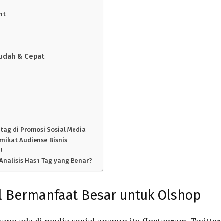
nt
a
Mudah & Cepat
tag di Promosi Sosial Media
mikat Audiense Bisnis
!
Analisis Hash Tag yang Benar?
il Bermanfaat Besar untuk Olshop
ng ada di media sosial apapun itu (Instagram, Twitter