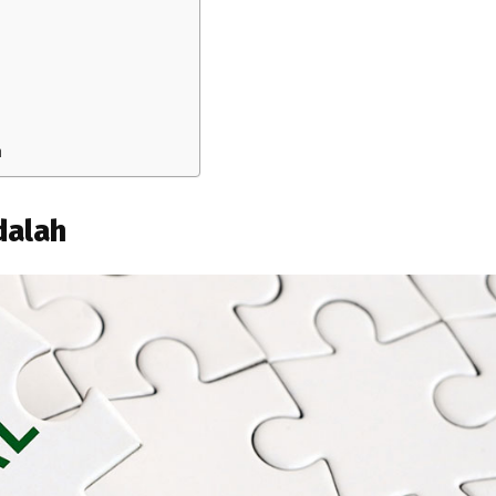
n
dalah