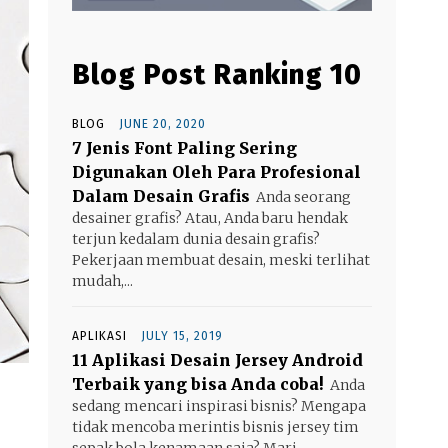
Blog Post Ranking 10
BLOG
JUNE 20, 2020
7 Jenis Font Paling Sering
Digunakan Oleh Para Profesional
Dalam Desain Grafis
Anda seorang
desainer grafis? Atau, Anda baru hendak
terjun kedalam dunia desain grafis?
Pekerjaan membuat desain, meski terlihat
mudah,...
APLIKASI
JULY 15, 2019
11 Aplikasi Desain Jersey Android
Terbaik yang bisa Anda coba!
Anda
sedang mencari inspirasi bisnis? Mengapa
tidak mencoba merintis bisnis jersey tim
sepak bola kenamaan saja? Mari