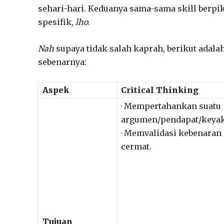
sehari-hari. Keduanya sama-sama skill berp
spesifik,
lho
.
Nah
supaya tidak salah kaprah, berikut adalah
sebenarnya:
Aspek
Critical Thinking
· Mempertahankan suatu
argumen/pendapat/keyak
· Memvalidasi kebenaran
cermat.
Tujuan