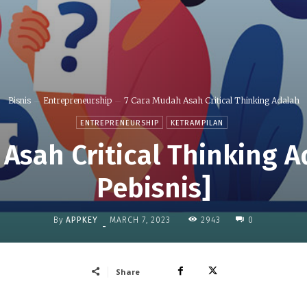
Bisnis
Entrepreneurship
7 Cara Mudah Asah Critical Thinking Adalah
ENTREPRENEURSHIP
KETRAMPILAN
Asah Critical Thinking 
Pebisnis]
By
APPKEY
2943
MARCH 7, 2023
0
-
Share