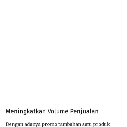
Meningkatkan Volume Penjualan
Dengan adanya promo tambahan satu produk