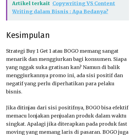
Artikel terkait
Copywriting VS Content
Writing dalam Bisnis : Apa Bedanya?
Kesimpulan
Strategi Buy 1 Get 1 atau BOGO memang sangat
menarik dan menggiurkan bagi konsumen. Siapa
yang nggak suka gratisan kan? Namun di balik
menggiurkannya promo ini, ada sisi positif dan
negatif yang perlu diperhatikan para pelaku
bisnis.
Jika ditinjau dari sisi positifnya, BOGO bisa efektif
memacu lonjakan penjualan produk dalam waktu
singkat. Apalagi jika diterapkan pada produk fast
moving yang memang laris di pasaran. BOGO juga