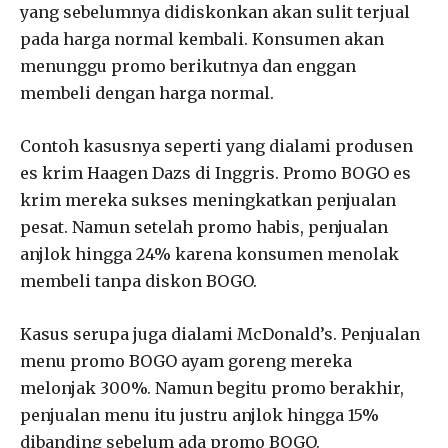
yang sebelumnya didiskonkan akan sulit terjual
pada harga normal kembali. Konsumen akan
menunggu promo berikutnya dan enggan
membeli dengan harga normal.
Contoh kasusnya seperti yang dialami produsen
es krim Haagen Dazs di Inggris. Promo BOGO es
krim mereka sukses meningkatkan penjualan
pesat. Namun setelah promo habis, penjualan
anjlok hingga 24% karena konsumen menolak
membeli tanpa diskon BOGO.
Kasus serupa juga dialami McDonald’s. Penjualan
menu promo BOGO ayam goreng mereka
melonjak 300%. Namun begitu promo berakhir,
penjualan menu itu justru anjlok hingga 15%
dibanding sebelum ada promo BOGO.