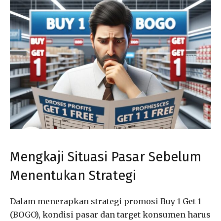
Mengkaji Situasi Pasar Sebelum
Menentukan Strategi
Dalam menerapkan strategi promosi Buy 1 Get 1
(BOGO), kondisi pasar dan target konsumen harus