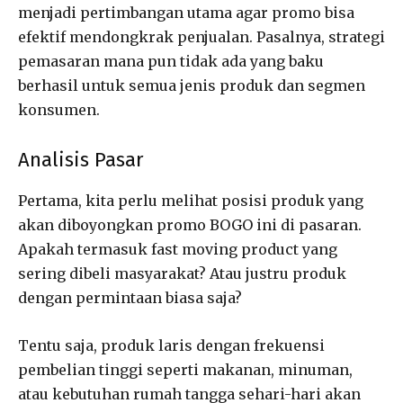
menjadi pertimbangan utama agar promo bisa
efektif mendongkrak penjualan. Pasalnya, strategi
pemasaran mana pun tidak ada yang baku
berhasil untuk semua jenis produk dan segmen
konsumen.
Analisis Pasar
Pertama, kita perlu melihat posisi produk yang
akan diboyongkan promo BOGO ini di pasaran.
Apakah termasuk fast moving product yang
sering dibeli masyarakat? Atau justru produk
dengan permintaan biasa saja?
Tentu saja, produk laris dengan frekuensi
pembelian tinggi seperti makanan, minuman,
atau kebutuhan rumah tangga sehari-hari akan