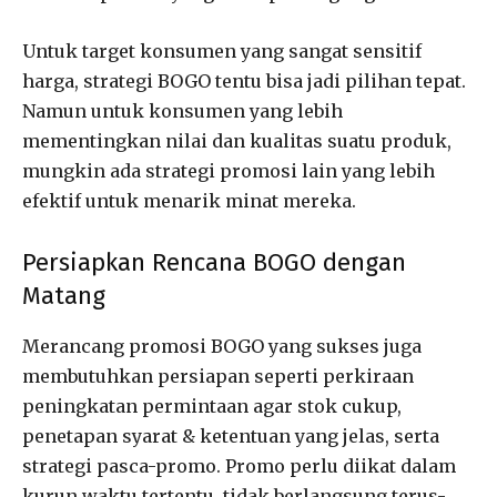
Untuk target konsumen yang sangat sensitif
harga, strategi BOGO tentu bisa jadi pilihan tepat.
Namun untuk konsumen yang lebih
mementingkan nilai dan kualitas suatu produk,
mungkin ada strategi promosi lain yang lebih
efektif untuk menarik minat mereka.
Persiapkan Rencana BOGO dengan
Matang
Merancang promosi BOGO yang sukses juga
membutuhkan persiapan seperti perkiraan
peningkatan permintaan agar stok cukup,
penetapan syarat & ketentuan yang jelas, serta
strategi pasca-promo. Promo perlu diikat dalam
kurun waktu tertentu, tidak berlangsung terus-