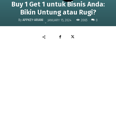
Buy 1 Get 1 untuk Bisnis Anda:
Bikin Untung atau Rugi?
By
APPKEY-ARIANI
2065
JANUARY 15, 2024
0
-