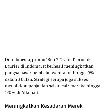
Di Indonesia, promo ‘Beli 2 Gratis 1’ produk
Laurier di Indomaret berhasil meningkatkan
pangsa pasar pembalut wanita ini hingga 9%
dalam 3 bulan. Strategi serupa juga sukses
menaikkan penjualan sabun cair mereka hingga
130% di Alfamart.
Meningkatkan Kesadaran Merek