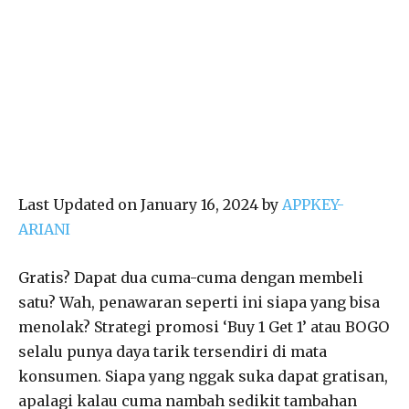
Last Updated on January 16, 2024 by
APPKEY-
ARIANI
Gratis? Dapat dua cuma-cuma dengan membeli
satu? Wah, penawaran seperti ini siapa yang bisa
menolak? Strategi promosi ‘Buy 1 Get 1’ atau BOGO
selalu punya daya tarik tersendiri di mata
konsumen. Siapa yang nggak suka dapat gratisan,
apalagi kalau cuma nambah sedikit tambahan