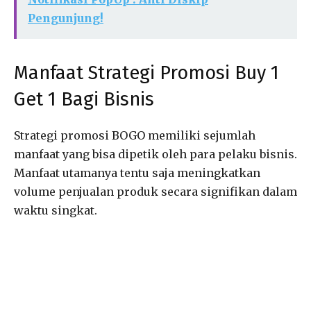
Pengunjung!
Manfaat Strategi Promosi Buy 1
Get 1 Bagi Bisnis
Strategi promosi BOGO memiliki sejumlah
manfaat yang bisa dipetik oleh para pelaku bisnis.
Manfaat utamanya tentu saja meningkatkan
volume penjualan produk secara signifikan dalam
waktu singkat.