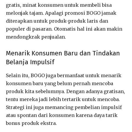
gratis, minat konsumen untuk membeli bisa
melonjak tajam. Apalagi promosi BOGO jamak
diterapkan untuk produk-produk laris dan
populer di pasaran. Otomatis hal ini akan makin
mendongkrak penjualan.
Menarik Konsumen Baru dan Tindakan
Belanja Impulsif
Selain itu, BOGO juga bermanfaat untuk menarik
konsumen baru yang belum pernah mencoba
produk kita sebelumnya. Dengan adanya gratisan,
tentu mereka jadi lebih tertarik untuk mencoba.
Strategi ini juga memancing pembelian impulsif
atau spontan dari konsumen karena daya tarik
bonus produk ekstra.