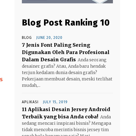
Blog Post Ranking 10
BLOG
JUNE 20, 2020
7 Jenis Font Paling Sering
Digunakan Oleh Para Profesional
Dalam Desain Grafis
Anda seorang
desainer grafis? Atau, Anda baru hendak
terjun kedalam dunia desain grafis?
Pekerjaan membuat desain, meski terlihat
mudah,...
APLIKASI
JULY 15, 2019
11 Aplikasi Desain Jersey Android
Terbaik yang bisa Anda coba!
Anda
sedang mencari inspirasi bisnis? Mengapa
tidak mencoba merintis bisnis jersey tim
sepak bola kenamaan saja? Mari