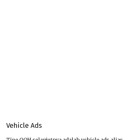
Vehicle Ads
Tipe OOH selanjutnya adalah vehicle ads alias