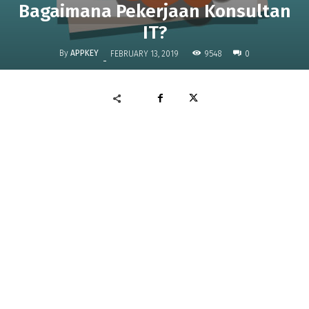
Bagaimana Pekerjaan Konsultan
IT?
By
APPKEY
9548
FEBRUARY 13, 2019
0
-