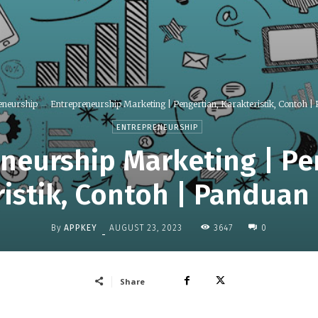
eneurship
Entrepreneurship Marketing | Pengertian, Karakteristik, Contoh 
ENTREPRENEURSHIP
neurship Marketing | Pe
ristik, Contoh | Panduan
By
APPKEY
3647
AUGUST 23, 2023
0
-
Share