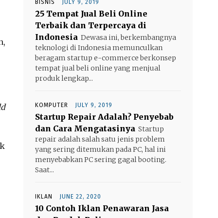
BISNIS
JULY 9, 2019
25 Tempat Jual Beli Online
Terbaik dan Terpercaya di
Indonesia
Dewasa ini, berkembangnya
n,
teknologi di Indonesia memunculkan
beragam startup e-commerce berkonsep
tempat jual beli online yang menjual
produk lengkap...
KOMPUTER
JULY 9, 2019
ld
Startup Repair Adalah? Penyebab
dan Cara Mengatasinya
Startup
repair adalah salah satu jenis problem
uk
yang sering ditemukan pada PC, hal ini
menyebabkan PC sering gagal booting.
Saat...
IKLAN
JUNE 22, 2020
10 Contoh Iklan Penawaran Jasa