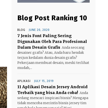
Blog Post Ranking 10
BLOG
JUNE 20, 2020
7 Jenis Font Paling Sering
Digunakan Oleh Para Profesional
Dalam Desain Grafis
Anda seorang
desainer grafis? Atau, Anda baru hendak
terjun kedalam dunia desain grafis?
Pekerjaan membuat desain, meski terlihat
mudah,...
APLIKASI
JULY 15, 2019
11 Aplikasi Desain Jersey Android
Terbaik yang bisa Anda coba!
Anda
sedang mencari inspirasi bisnis? Mengapa
tidak mencoba merintis bisnis jersey tim
sepak bola kenamaan saja? Mari