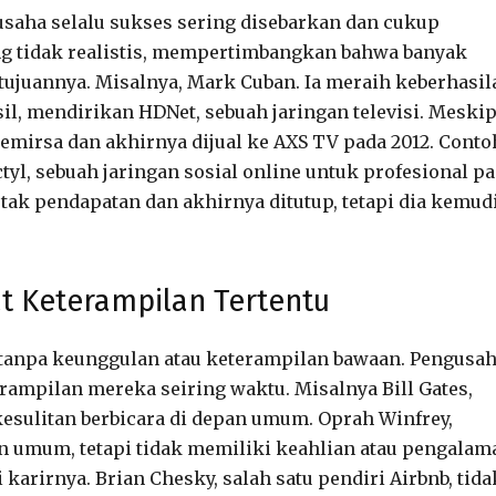
aha selalu sukses sering disebarkan dan cukup
g tidak realistis, mempertimbangkan bahwa banyak
tujuannya. Misalnya, Mark Cuban. Ia meraih keberhasil
il, mendirikan HDNet, sebuah jaringan televisi. Meski
mirsa dan akhirnya dijual ke AXS TV pada 2012. Conto
tyl, sebuah jaringan sosial online untuk profesional p
tak pendapatan dan akhirnya ditutup, tetapi dia kemud
at Keterampilan Tertentu
tanpa keunggulan atau keterampilan bawaan. Pengusa
mpilan mereka seiring waktu. Misalnya Bill Gates,
kesulitan berbicara di depan umum. Oprah Winfrey,
an umum, tetapi tidak memiliki keahlian atau pengalam
rirnya. Brian Chesky, salah satu pendiri Airbnb, tida