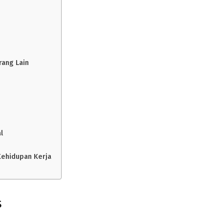
rang Lain
l
Kehidupan Kerja
s