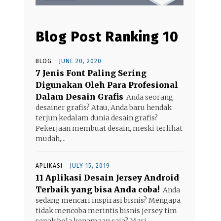
Blog Post Ranking 10
BLOG
JUNE 20, 2020
7 Jenis Font Paling Sering
Digunakan Oleh Para Profesional
Dalam Desain Grafis
Anda seorang
desainer grafis? Atau, Anda baru hendak
terjun kedalam dunia desain grafis?
Pekerjaan membuat desain, meski terlihat
mudah,...
APLIKASI
JULY 15, 2019
11 Aplikasi Desain Jersey Android
Terbaik yang bisa Anda coba!
Anda
sedang mencari inspirasi bisnis? Mengapa
tidak mencoba merintis bisnis jersey tim
sepak bola kenamaan saja? Mari