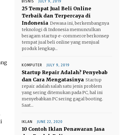
BISNIS
JULY 9, 2019
25 Tempat Jual Beli Online
Terbaik dan Terpercaya di
Indonesia
Dewasa ini, berkembangnya
teknologi di Indonesia memunculkan
beragam startup e-commerce berkonsep
tempat jual beli online yang menjual
produk lengkap...
ang
KOMPUTER
JULY 9, 2019
Startup Repair Adalah? Penyebab
dan Cara Mengatasinya
Startup
repair adalah salah satu jenis problem
yang sering ditemukan pada PC, hal ini
menyebabkan PC sering gagal booting.
Saat...
n
i
IKLAN
JUNE 22, 2020
10 Contoh Iklan Penawaran Jasa