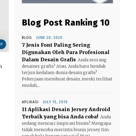
Blog Post Ranking 10
BLOG
JUNE 20, 2020
7 Jenis Font Paling Sering
Digunakan Oleh Para Profesional
Dalam Desain Grafis
Anda seorang
n
desainer grafis? Atau, Anda baru hendak
terjun kedalam dunia desain grafis?
Pekerjaan membuat desain, meski terlihat
mudah,...
APLIKASI
JULY 15, 2019
11 Aplikasi Desain Jersey Android
Terbaik yang bisa Anda coba!
Anda
sedang mencari inspirasi bisnis? Mengapa
tidak mencoba merintis bisnis jersey tim
sepak bola kenamaan saja? Mari