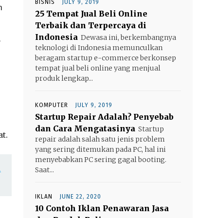
BISNIS
JULY 9, 2019
n
25 Tempat Jual Beli Online
Terbaik dan Terpercaya di
Indonesia
Dewasa ini, berkembangnya
l
teknologi di Indonesia memunculkan
beragam startup e-commerce berkonsep
tempat jual beli online yang menjual
produk lengkap...
KOMPUTER
JULY 9, 2019
Startup Repair Adalah? Penyebab
dan Cara Mengatasinya
Startup
t.
repair adalah salah satu jenis problem
yang sering ditemukan pada PC, hal ini
menyebabkan PC sering gagal booting.
n
Saat...
IKLAN
JUNE 22, 2020
10 Contoh Iklan Penawaran Jasa