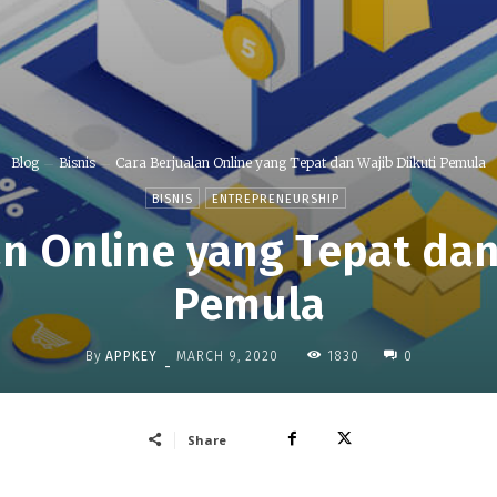
Blog
Bisnis
Cara Berjualan Online yang Tepat dan Wajib Diikuti Pemula
BISNIS
ENTREPRENEURSHIP
n Online yang Tepat dan
Pemula
By
APPKEY
1830
MARCH 9, 2020
0
-
Share