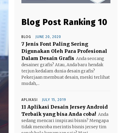
Blog Post Ranking 10
BLOG
JUNE 20, 2020
7 Jenis Font Paling Sering
Digunakan Oleh Para Profesional
Dalam Desain Grafis
Anda seorang
desainer grafis? Atau, Anda baru hendak
terjun kedalam dunia desain grafis?
Pekerjaan membuat desain, meski terlihat
mudah,...
APLIKASI
JULY 15, 2019
11 Aplikasi Desain Jersey Android
Terbaik yang bisa Anda coba!
Anda
sedang mencari inspirasi bisnis? Mengapa
tidak mencoba merintis bisnis jersey tim
sepak bola kenamaan saja? Mari