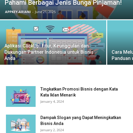
Pahami Berbagai Jenis Bunga Pinjaman!
APPKEY-ARIANI
-
June 21, 2025
Aplikasi ClickUp: Fitur, Keunggulan dan
Dukungan Partner Indonesia untuk Bisnis
Cara Mel
Anda
Panduan 
Tingkatkan Promosi Bisnis dengan Kata
Kata Iklan Menarik
January 4, 2024
Dampak Slogan yang Dapat Meningkatkan
Bisnis Anda
January 2, 2024