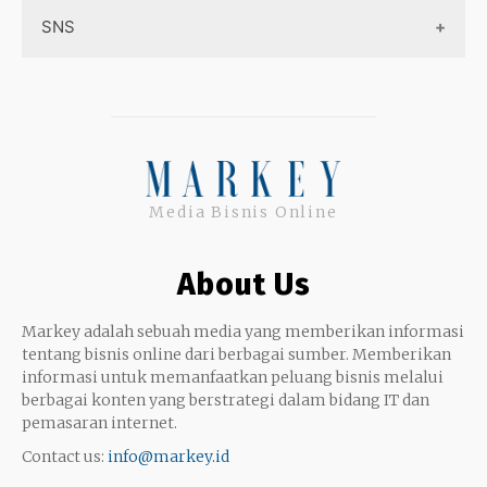
Sitemap
SNS
Peluang Bisnis
Model bisnis
Facebook
Entrepreneurship
Instagram
Uang
Twitter
Media Bisnis Online
Keterampilan
Google My Business
Outsourcing
About Us
Monetize
Markey adalah sebuah media yang memberikan informasi
tentang bisnis online dari berbagai sumber. Memberikan
informasi untuk memanfaatkan peluang bisnis melalui
berbagai konten yang berstrategi dalam bidang IT dan
pemasaran internet.
Contact us:
info@markey.id