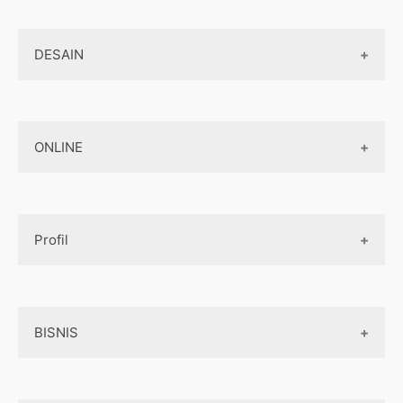
Komputer
Internet Marketing
Biaya pembuatan aplikasi
Jaringan
DESAIN
Jasa Pembuatan Website
Jasa Pembuatan Aplikasi
Design Web
Jasa Pembuatan Paket Aplikasi
ONLINE
Design App
Official Site Jepang
Design UI
Game
Official Site Inggris
Designer tools
Profil
Pembayaran Online
Aplikasi
Tentang Kami
Layanan Online
BISNIS
Contact
Ojek online
Privacy Policy
Online Service
Medsos