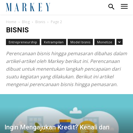
Home
Blog
Bisnis
Page 2
BISNIS
Entrepreneurship
Ketrampilan
Model bisnis
Monetize
Perencanaan bisnis hingga pemasaran dibahas dalam
artikel-artikel oleh Markey berikut ini. Perencanaan
dibuat untuk menentukan langkah pencapaian dari
suatu kegiatan yang dilakukan. Berikut ini artikel
mengenai perencanaan bisnis hingga pemasaran.
Ingin Mengajukan Kredit? Kenali dan