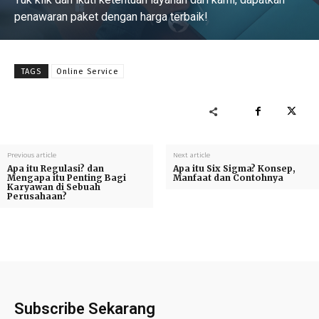
penawaran paket dengan harga terbaik!
Baca Selengkapnya
TAGS
Online Service
Previous article
Next article
Apa itu Regulasi? dan
Apa itu Six Sigma? Konsep,
Mengapa itu Penting Bagi
Manfaat dan Contohnya
Karyawan di Sebuah
Perusahaan?
Subscribe Sekarang