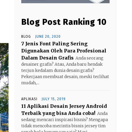
Blog Post Ranking 10
BLOG
JUNE 20, 2020
7 Jenis Font Paling Sering
Digunakan Oleh Para Profesional
Dalam Desain Grafis
Anda seorang
desainer grafis? Atau, Anda baru hendak
terjun kedalam dunia desain grafis?
Pekerjaan membuat desain, meski terlihat
mudah,...
APLIKASI
JULY 15, 2019
11 Aplikasi Desain Jersey Android
Terbaik yang bisa Anda coba!
Anda
sedang mencari inspirasi bisnis? Mengapa
tidak mencoba merintis bisnis jersey tim
sepak bola kenamaan saja? Mari