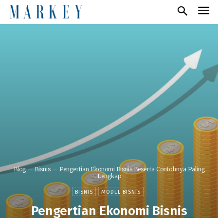
Blog
Bisnis
Pengertian Ekonomi Bisnis Beserta Contohnya Paling
Lengkap
BISNIS
MODEL BISNIS
Pengertian Ekonomi Bisnis