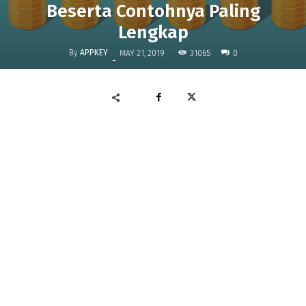
Beserta Contohnya Paling
Lengkap
By
APPKEY
31065
MAY 21, 2019
0
-