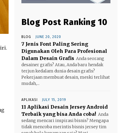
Blog Post Ranking 10
BLOG
JUNE 20, 2020
7 Jenis Font Paling Sering
ri.
Digunakan Oleh Para Profesional
Dalam Desain Grafis
Anda seorang
desainer grafis? Atau, Anda baru hendak
terjun kedalam dunia desain grafis?
Pekerjaan membuat desain, meski terlihat
mudah,...
APLIKASI
JULY 15, 2019
11 Aplikasi Desain Jersey Android
ng
Terbaik yang bisa Anda coba!
Anda
sedang mencari inspirasi bisnis? Mengapa
tidak mencoba merintis bisnis jersey tim
sepak bola kenamaan saja? Mari