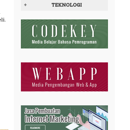
TEKNOLOGI
a
li.