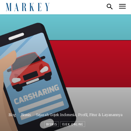
Blog
Bisnis
Sejarah Gojek Indonesia, Profil, Fitur & Layanannya
BISNIS
OJEK ONLINE