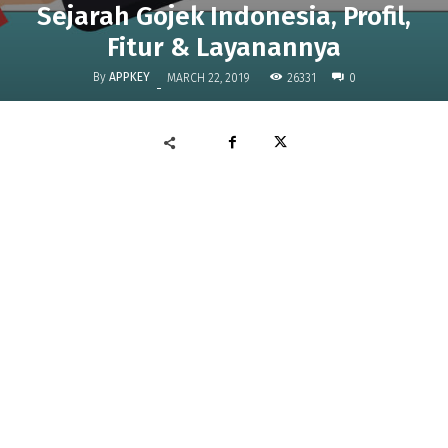
Sejarah Gojek Indonesia, Profil,
Fitur & Layanannya
By
APPKEY
26331
MARCH 22, 2019
0
-