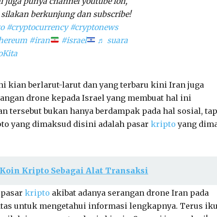
i juga punya channel youtube loh,
 silakan berkunjung dan subscribe!
to
#cryptocurrency
#cryptonews
thereum
#iran
#israel
♬ suara
oKita
i kian berlarut-larut dan yang terbaru kini Iran juga
angan drone kepada Israel yang membuat hal ini
n tersebut bukan hanya berdampak pada hal sosial, tap
pto yang dimaksud disini adalah pasar
kripto
yang dim
Koin Kripto Sebagai Alat Transaksi
 pasar
kripto
akibat adanya serangan drone Iran pada
 atas untuk mengetahui informasi lengkapnya. Terus iku