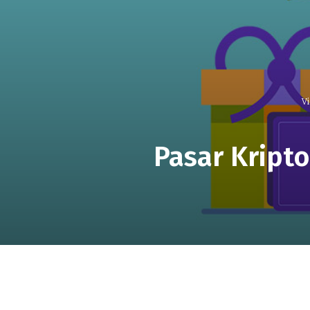
V
Pasar Kript