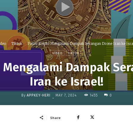
ideo
Tiktok
Pasar Kripto Mengalami Dampak Serangan Drone Iran ke Isra
VIDEO
TIKTOK
o Mengalami Dampak Se
Iran ke Israel!
By
APPKEY-HERI
1455
MAY 7, 2024
0
-
Share