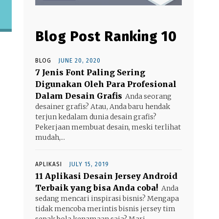
Blog Post Ranking 10
BLOG
JUNE 20, 2020
7 Jenis Font Paling Sering
Digunakan Oleh Para Profesional
Dalam Desain Grafis
Anda seorang
desainer grafis? Atau, Anda baru hendak
terjun kedalam dunia desain grafis?
Pekerjaan membuat desain, meski terlihat
mudah,...
APLIKASI
JULY 15, 2019
11 Aplikasi Desain Jersey Android
Terbaik yang bisa Anda coba!
Anda
sedang mencari inspirasi bisnis? Mengapa
tidak mencoba merintis bisnis jersey tim
sepak bola kenamaan saja? Mari