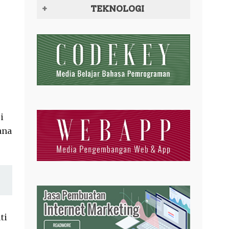
TEKNOLOGI
i
ana
ti