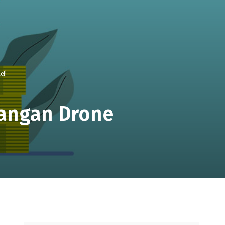
el!
rangan Drone