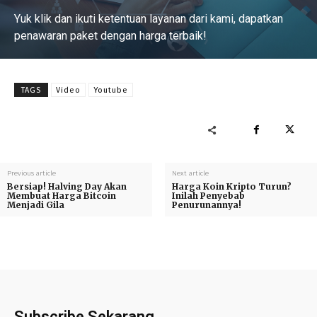
Yuk klik dan ikuti ketentuan layanan dari kami, dapatkan
penawaran paket dengan harga terbaik!
Baca Selengkapnya
TAGS
Video
Youtube
Previous article
Next article
Bersiap! Halving Day Akan
Harga Koin Kripto Turun?
Membuat Harga Bitcoin
Inilah Penyebab
Menjadi Gila
Penurunannya!
Subscribe Sekarang