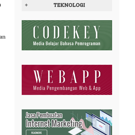
n
TEKNOLOGI
an