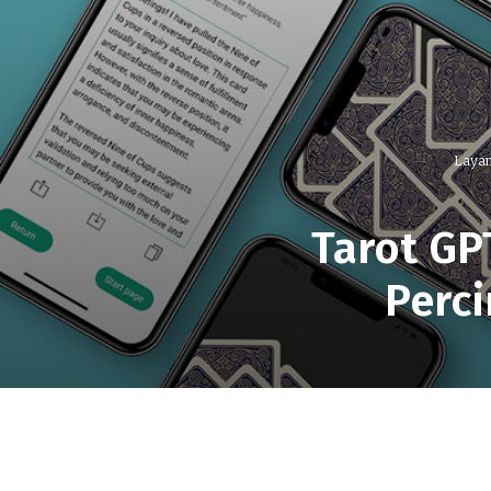
Laya
Tarot GPT
Perc