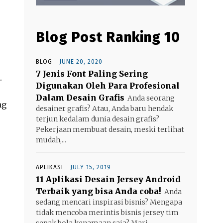
Blog Post Ranking 10
BLOG
JUNE 20, 2020
7 Jenis Font Paling Sering
.
Digunakan Oleh Para Profesional
Dalam Desain Grafis
Anda seorang
ng
desainer grafis? Atau, Anda baru hendak
terjun kedalam dunia desain grafis?
Pekerjaan membuat desain, meski terlihat
mudah,...
APLIKASI
JULY 15, 2019
11 Aplikasi Desain Jersey Android
Terbaik yang bisa Anda coba!
Anda
sedang mencari inspirasi bisnis? Mengapa
tidak mencoba merintis bisnis jersey tim
sepak bola kenamaan saja? Mari