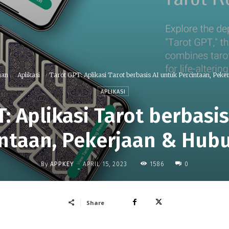
nan
Aplikasi
Tarot GPT: Aplikasi Tarot berbasis AI untuk Percintaan, Pekerj
APLIKASI
: Aplikasi Tarot berbasi
intaan, Pekerjaan & Hub
By
APPKEY
1586
APRIL 15, 2023
0
-
Share