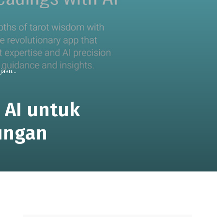
aan...
s AI untuk
ungan