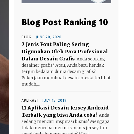
Blog Post Ranking 10
BLOG
JUNE 20, 2020
7 Jenis Font Paling Sering
Digunakan Oleh Para Profesional
Dalam Desain Grafis
Anda seorang
desainer grafis? Atau, Anda baru hendak
terjun kedalam dunia desain grafis?
Pekerjaan membuat desain, meski terlihat
mudah,...
APLIKASI
JULY 15, 2019
11 Aplikasi Desain Jersey Android
Terbaik yang bisa Anda coba!
Anda
sedang mencari inspirasi bisnis? Mengapa
tidak mencoba merintis bisnis jersey tim
sepak bola kenamaan saja? Mari