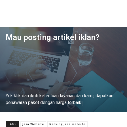
Mau posting artikel iklan?
Yuk klik dan ikuti ketentuan layanan dari kami, dapatkan
penawaran paket dengan harga terbaik!
Baca Selengkapnya
TAGS
Jasa Website
Ranking Jasa Website