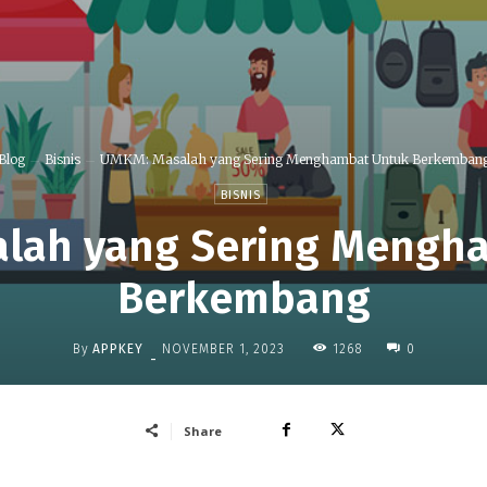
Blog
Bisnis
UMKM: Masalah yang Sering Menghambat Untuk Berkemban
BISNIS
lah yang Sering Mengh
Berkembang
By
APPKEY
1268
NOVEMBER 1, 2023
0
-
Share