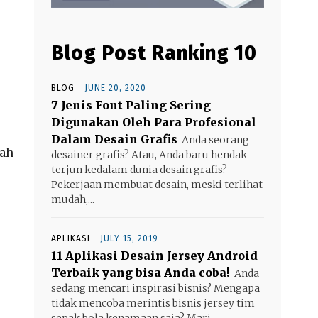
Blog Post Ranking 10
BLOG
JUNE 20, 2020
7 Jenis Font Paling Sering
Digunakan Oleh Para Profesional
.
Dalam Desain Grafis
Anda seorang
dah
desainer grafis? Atau, Anda baru hendak
terjun kedalam dunia desain grafis?
Pekerjaan membuat desain, meski terlihat
mudah,...
APLIKASI
JULY 15, 2019
11 Aplikasi Desain Jersey Android
Terbaik yang bisa Anda coba!
Anda
sedang mencari inspirasi bisnis? Mengapa
tidak mencoba merintis bisnis jersey tim
sepak bola kenamaan saja? Mari