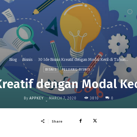
Blog
Bisnis
30 Ide Bisnis Kreatif dengan Modal Kecil di Tahun...
BISNIS
PELUANG BISNIS
Kreatif dengan Modal Kec
By
APPKEY
3810
MARCH 7, 2020
0
-
Share