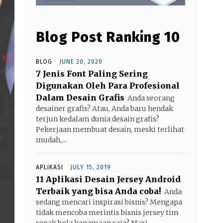
Blog Post Ranking 10
BLOG
JUNE 20, 2020
7 Jenis Font Paling Sering
Digunakan Oleh Para Profesional
Dalam Desain Grafis
Anda seorang
desainer grafis? Atau, Anda baru hendak
terjun kedalam dunia desain grafis?
Pekerjaan membuat desain, meski terlihat
mudah,...
APLIKASI
JULY 15, 2019
11 Aplikasi Desain Jersey Android
Terbaik yang bisa Anda coba!
Anda
sedang mencari inspirasi bisnis? Mengapa
tidak mencoba merintis bisnis jersey tim
sepak bola kenamaan saja? Mari