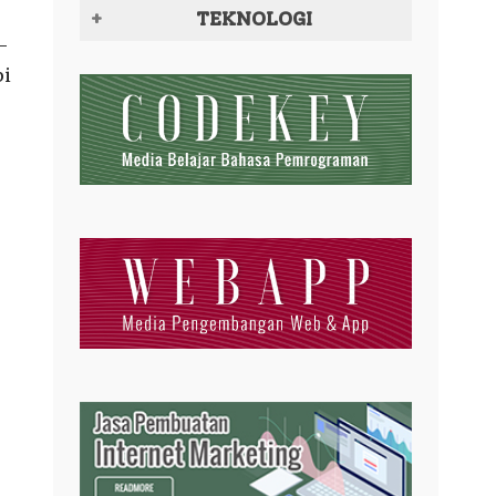
TEKNOLOGI
-
pi