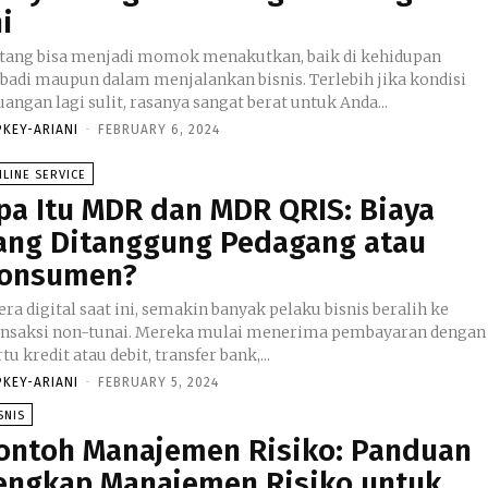
ni
tang bisa menjadi momok menakutkan, baik di kehidupan
ibadi maupun dalam menjalankan bisnis. Terlebih jika kondisi
angan lagi sulit, rasanya sangat berat untuk Anda...
PKEY-ARIANI
-
FEBRUARY 6, 2024
LINE SERVICE
pa Itu MDR dan MDR QRIS: Biaya
ang Ditanggung Pedagang atau
onsumen?
era digital saat ini, semakin banyak pelaku bisnis beralih ke
ansaksi non-tunai. Mereka mulai menerima pembayaran dengan
tu kredit atau debit, transfer bank,...
PKEY-ARIANI
-
FEBRUARY 5, 2024
SNIS
ontoh Manajemen Risiko: Panduan
engkap Manajemen Risiko untuk