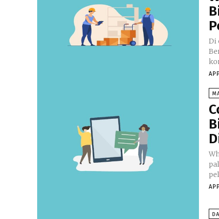
B
P
Di
Be
ko
AP
M
C
B
D
Wh
pa
pel
AP
D