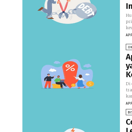
I
Hu
pr
keu
AP
ON
A
y
K
Di 
tr
kar
AP
BI
C
L