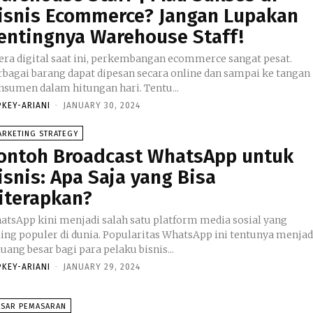
isnis Ecommerce? Jangan Lupakan
entingnya Warehouse Staff!
 era digital saat ini, perkembangan ecommerce sangat pesat.
rbagai barang dapat dipesan secara online dan sampai ke tangan
nsumen dalam hitungan hari. Tentu...
PKEY-ARIANI
-
JANUARY 30, 2024
ARKETING STRATEGY
ontoh Broadcast WhatsApp untuk
isnis: Apa Saja yang Bisa
iterapkan?
atsApp kini menjadi salah satu platform media sosial yang
ling populer di dunia. Popularitas WhatsApp ini tentunya menjad
uang besar bagi para pelaku bisnis...
PKEY-ARIANI
-
JANUARY 29, 2024
ASAR PEMASARAN