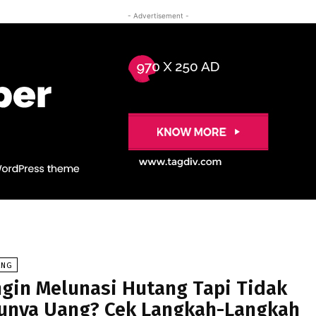
- Advertisement -
ANG
ngin Melunasi Hutang Tapi Tidak
unya Uang? Cek Langkah-Langkah