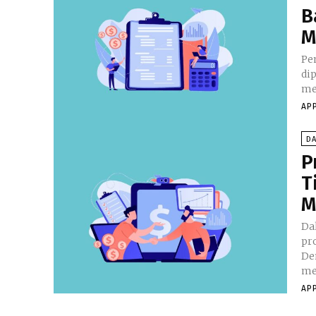
B
M
Pe
di
me
AP
D
P
T
M
Da
pr
De
me
AP