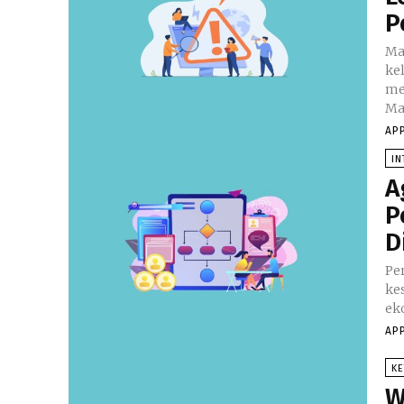
P
Ma
ke
me
Ma
AP
IN
A
P
D
Pe
ke
eko
AP
K
W