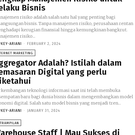
elaku Bisnis
najemen risiko adalah salah satu hal yang penting bagi
langsungan bisnis. Tanpa manajemen risiko, perusahaan rentan
nghadapi kerugian finansial hingga kemungkinan bangkrut.
najemen risiko...
PKEY-ARIANI
-
FEBRUARY 2, 2024
TERNET MARKETING
ggregator Adalah? Istilah dalam
emasaran Digital yang perlu
iketahui
rkembangan teknologi informasi saat ini telah membuka
sempatan baru bagi dunia bisnis dalam mengembangkan model
nomi digital. Salah satu model bisnis yang menjadi tren...
PKEY-ARIANI
-
JANUARY 31, 2024
ETRAMPILAN
arehouse Staff | Mau Sukses di