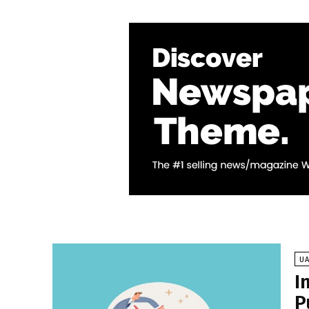
U
I
P