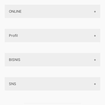
Design Web
Jasa Pembuatan Paket Aplikasi
ONLINE
Design App
Official Site Jepang
Design UI
Game
Official Site Inggris
Designer tools
Profil
Pembayaran Online
Aplikasi
Tentang Kami
Layanan Online
BISNIS
Contact
Ojek online
Privacy Policy
Online Service
Medsos
Sitemap
SNS
Peluang Bisnis
Model bisnis
Facebook
Entrepreneurship