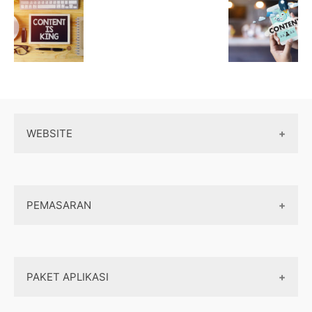
WEBSITE
Wordpress
PEMASARAN
Maintenance
Server / Hosting
SEO
Domain
PAKET APLIKASI
Internet marketing
Front end
Dasar Pemasaran