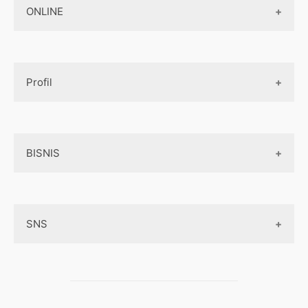
Jasa Pembuatan Paket Aplikasi
ONLINE
Design App
Official Site Jepang
Design UI
Game
Official Site Inggris
Designer tools
Profil
Pembayaran Online
Aplikasi
Tentang Kami
Layanan Online
BISNIS
Contact
Ojek online
Privacy Policy
Online Service
Medsos
Sitemap
SNS
Peluang Bisnis
Model bisnis
Facebook
Entrepreneurship
Instagram