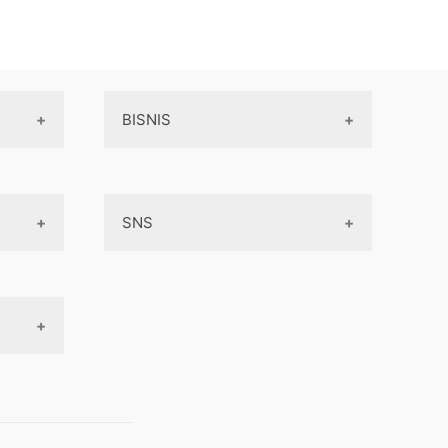
BISNIS
Online Service
SNS
Peluang Bisnis
Model bisnis
Facebook
Entrepreneurship
Instagram
Uang
Twitter
Keterampilan
Google My Business
Outsourcing