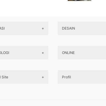
ASI
DESAIN
Aplikasi Game
Design Web
OLOGI
ONLINE
Aplikasi Android
Design App
Aplikasi iOS
Design UI
Teknologi Terbaru
Game
Mobile Programming
Designer tools
l Site
Profil
AI
Pembayaran Online
Cross-platform
Komputer
Aplikasi
Internet Marketing
Tentang Kami
aya pembuatan aplikasi
Jaringan
Layanan Online
asa Pembuatan Website
Contact