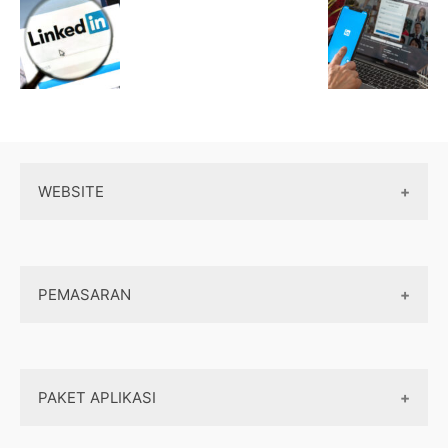
WEBSITE
Wordpress
PEMASARAN
Maintenance
Server / Hosting
SEO
Domain
PAKET APLIKASI
Internet marketing
Front end
Dasar Pemasaran