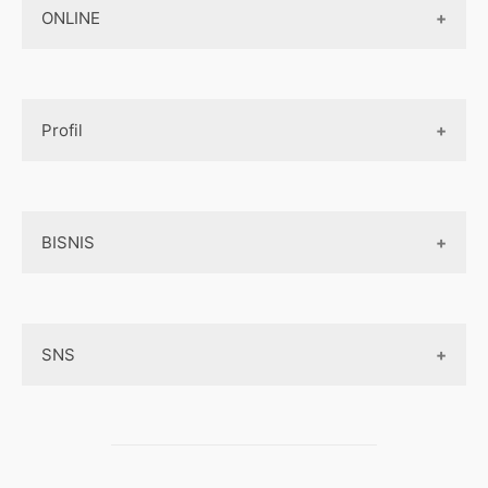
Jasa Pembuatan Paket Aplikasi
ONLINE
Design App
Official Site Jepang
Design UI
Game
Official Site Inggris
Designer tools
Profil
Pembayaran Online
Aplikasi
Tentang Kami
Layanan Online
BISNIS
Contact
Ojek online
Privacy Policy
Online Service
Medsos
Sitemap
SNS
Peluang Bisnis
Model bisnis
Facebook
Entrepreneurship
Instagram