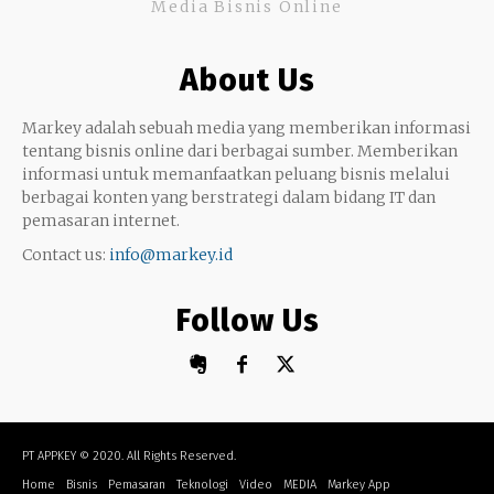
Media Bisnis Online
Keterampilan
Google My Business
Outsourcing
About Us
Monetize
Markey adalah sebuah media yang memberikan informasi
tentang bisnis online dari berbagai sumber. Memberikan
informasi untuk memanfaatkan peluang bisnis melalui
berbagai konten yang berstrategi dalam bidang IT dan
pemasaran internet.
Contact us:
info@markey.id
Follow Us
PT APPKEY
© 2020. All Rights Reserved.
Home
Bisnis
Pemasaran
Teknologi
Video
MEDIA
Markey App