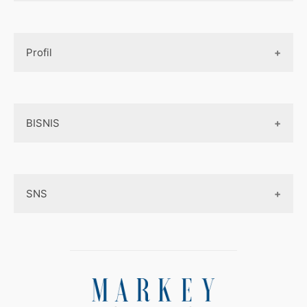
Design UI
Game
Official Site Inggris
Designer tools
Profil
Pembayaran Online
Aplikasi
Tentang Kami
Layanan Online
BISNIS
Contact
Ojek online
Privacy Policy
Online Service
Medsos
Sitemap
SNS
Peluang Bisnis
Model bisnis
Facebook
Entrepreneurship
Instagram
Uang
Twitter