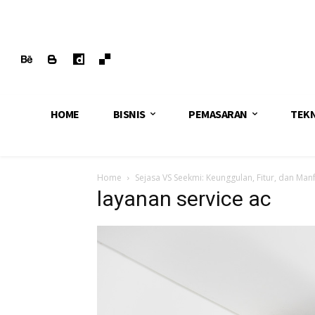
HOME
BISNIS
PEMASARAN
TEK
Home
Sejasa VS Seekmi: Keunggulan, Fitur, dan M
layanan service ac