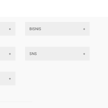
BISNIS
Online Service
SNS
Peluang Bisnis
Model bisnis
Facebook
Entrepreneurship
Instagram
Uang
Twitter
Keterampilan
Google My Business
Outsourcing