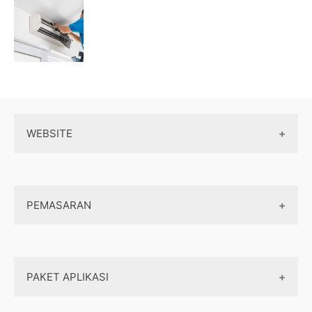
WEBSITE
Wordpress
PEMASARAN
Maintenance
Server / Hosting
SEO
Domain
PAKET APLIKASI
Internet marketing
Front end
Dasar Pemasaran