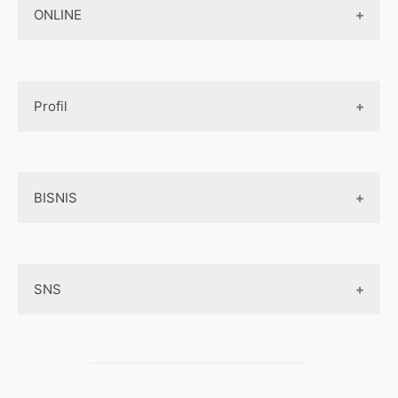
Jasa Pembuatan Paket Aplikasi
ONLINE
Design App
Official Site Jepang
Design UI
Game
Official Site Inggris
Designer tools
Profil
Pembayaran Online
Aplikasi
Tentang Kami
Layanan Online
BISNIS
Contact
Ojek online
Privacy Policy
Online Service
Medsos
Sitemap
SNS
Peluang Bisnis
Model bisnis
Facebook
Entrepreneurship
Instagram