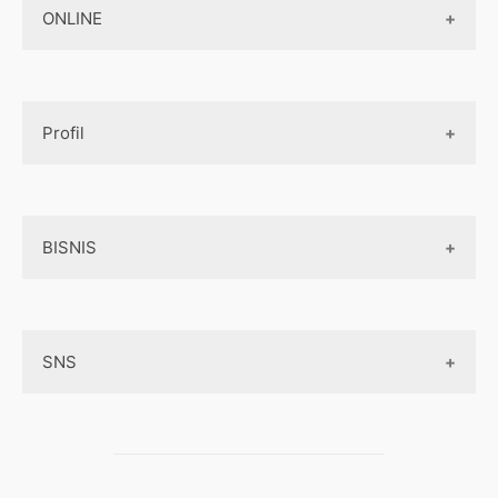
Jasa Pembuatan Paket Aplikasi
ONLINE
Design App
Official Site Jepang
Design UI
Game
Official Site Inggris
Designer tools
Profil
Pembayaran Online
Aplikasi
Tentang Kami
Layanan Online
BISNIS
Contact
Ojek online
Privacy Policy
Online Service
Medsos
Sitemap
SNS
Peluang Bisnis
Model bisnis
Facebook
Entrepreneurship
Instagram