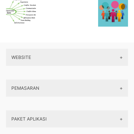
WEBSITE
Wordpress
PEMASARAN
Maintenance
Server / Hosting
SEO
Domain
PAKET APLIKASI
Internet marketing
Front end
Dasar Pemasaran