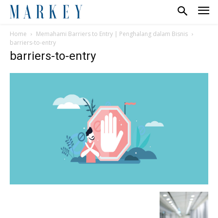
Home
Memahami Barriers to Entry | Penghalang dalam Bisnis
barriers-to-entry
barriers-to-entry