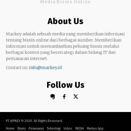
Media Bisnis Online
Keterampilan
Google My Business
Outsourcing
About Us
Monetize
Markey adalah sebuah media yang memberikan informasi
tentang bisnis online dari berbagai sumber. Memberikan
informasi untuk memanfaatkan peluang bisnis melalui
berbagai konten yang berstrategi dalam bidang IT dan
pemasaran internet.
Contact us:
info@markey.id
Follow Us
PT APPKEY
© 2020. All Rights Reserved.
Home
Bisnis
Pemasaran
Teknologi
Video
MEDIA
Markey App