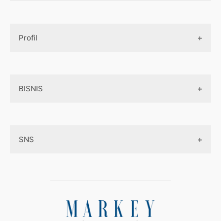
Design UI
Game
Official Site Inggris
Designer tools
Profil
Pembayaran Online
Aplikasi
Tentang Kami
Layanan Online
BISNIS
Contact
Ojek online
Privacy Policy
Online Service
Medsos
Sitemap
SNS
Peluang Bisnis
Model bisnis
Facebook
Entrepreneurship
Instagram
Uang
Twitter