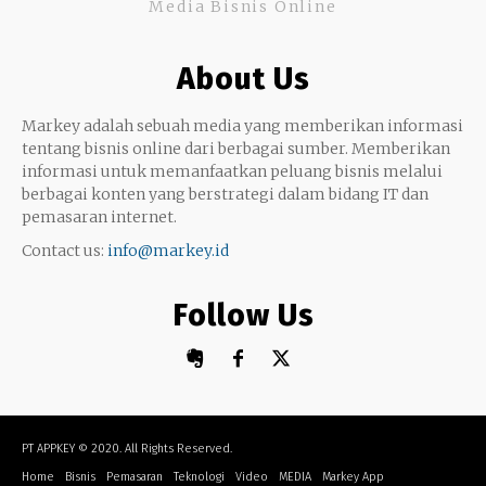
Media Bisnis Online
Keterampilan
Google My Business
Outsourcing
About Us
Monetize
Markey adalah sebuah media yang memberikan informasi
tentang bisnis online dari berbagai sumber. Memberikan
informasi untuk memanfaatkan peluang bisnis melalui
berbagai konten yang berstrategi dalam bidang IT dan
pemasaran internet.
Contact us:
info@markey.id
Follow Us
PT APPKEY
© 2020. All Rights Reserved.
Home
Bisnis
Pemasaran
Teknologi
Video
MEDIA
Markey App