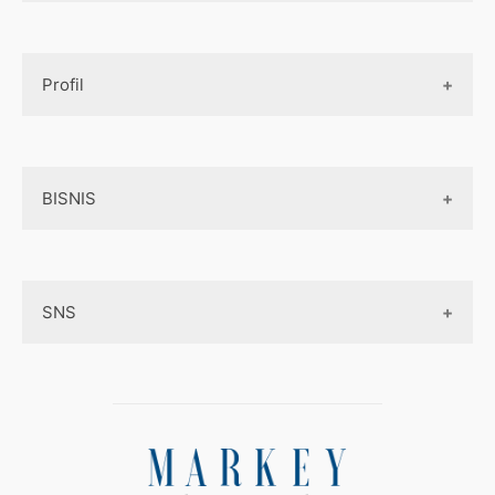
Design UI
Game
Official Site Inggris
Designer tools
Profil
Pembayaran Online
Aplikasi
Tentang Kami
Layanan Online
BISNIS
Contact
Ojek online
Privacy Policy
Online Service
Medsos
Sitemap
SNS
Peluang Bisnis
Model bisnis
Facebook
Entrepreneurship
Instagram
Uang
Twitter