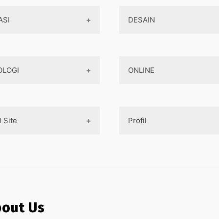
ASI
DESAIN
Aplikasi Game
Design Web
OLOGI
ONLINE
Aplikasi Android
Design App
Aplikasi iOS
Design UI
Teknologi Terbaru
Game
Mobile Programming
Designer tools
l Site
Profil
AI
Pembayaran Online
Cross-platform
Komputer
Aplikasi
Internet Marketing
Tentang Kami
aya pembuatan aplikasi
Jaringan
Layanan Online
asa Pembuatan Website
Contact
Ojek online
asa Pembuatan Aplikasi
Privacy Policy
out Us
Medsos
 Pembuatan Paket Aplikasi
Sitemap