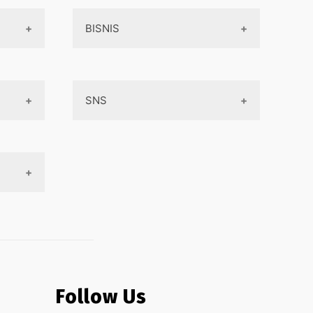
BISNIS
Online Service
SNS
Peluang Bisnis
Model bisnis
Facebook
Entrepreneurship
Instagram
Uang
Twitter
Keterampilan
Google My Business
Outsourcing
Monetize
Follow Us