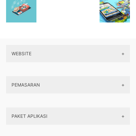
WEBSITE
Wordpress
PEMASARAN
Maintenance
Server / Hosting
SEO
Domain
PAKET APLIKASI
Internet marketing
Front end
Dasar Pemasaran
Klinik