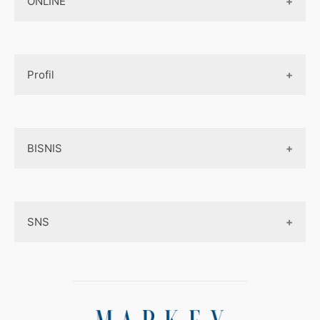
ONLINE
Design App
Official Site Jepang
Design UI
Game
Official Site Inggris
Designer tools
Profil
Pembayaran Online
Aplikasi
Tentang Kami
Layanan Online
BISNIS
Contact
Ojek online
Privacy Policy
Online Service
Medsos
Sitemap
SNS
Peluang Bisnis
Model bisnis
Facebook
Entrepreneurship
Instagram
Uang