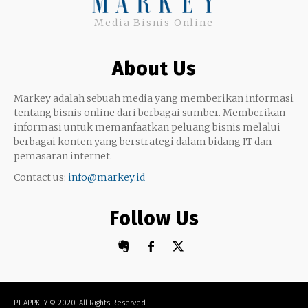
Twitter
Media Bisnis Online
Keterampilan
Google My Business
Outsourcing
About Us
Monetize
Markey adalah sebuah media yang memberikan informasi
tentang bisnis online dari berbagai sumber. Memberikan
informasi untuk memanfaatkan peluang bisnis melalui
berbagai konten yang berstrategi dalam bidang IT dan
pemasaran internet.
Contact us:
info@markey.id
Follow Us
PT APPKEY
© 2020. All Rights Reserved.