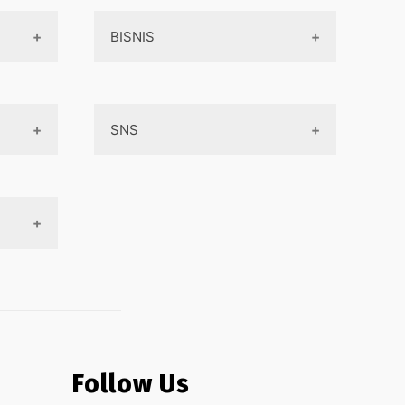
BISNIS
Online Service
SNS
Peluang Bisnis
Model bisnis
Facebook
Entrepreneurship
Instagram
Uang
Twitter
Keterampilan
Google My Business
Outsourcing
Monetize
Follow Us