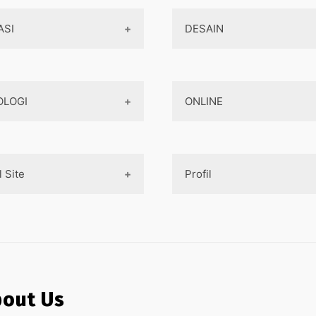
ASI
DESAIN
Aplikasi Game
Design Web
OLOGI
ONLINE
Aplikasi Android
Design App
Aplikasi iOS
Design UI
Teknologi Terbaru
Game
Mobile Programming
Designer tools
l Site
Profil
AI
Pembayaran Online
Cross-platform
Komputer
Aplikasi
Internet Marketing
Tentang Kami
aya pembuatan aplikasi
Jaringan
Layanan Online
asa Pembuatan Website
Contact
Ojek online
asa Pembuatan Aplikasi
Privacy Policy
out Us
Medsos
 Pembuatan Paket Aplikasi
Sitemap