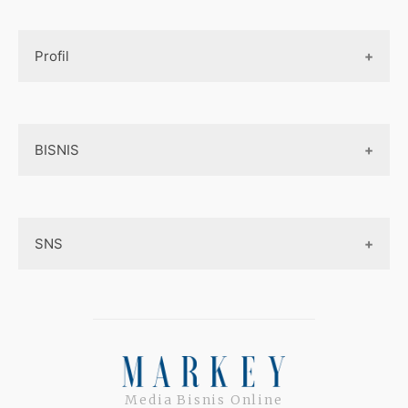
Design UI
Game
Official Site Inggris
Designer tools
Profil
Pembayaran Online
Aplikasi
Tentang Kami
Layanan Online
BISNIS
Contact
Ojek online
Privacy Policy
Online Service
Medsos
Sitemap
SNS
Peluang Bisnis
Model bisnis
Facebook
Entrepreneurship
Instagram
Uang
Twitter
Media Bisnis Online
Keterampilan