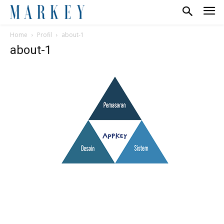
Home
Profil
about-1
about-1