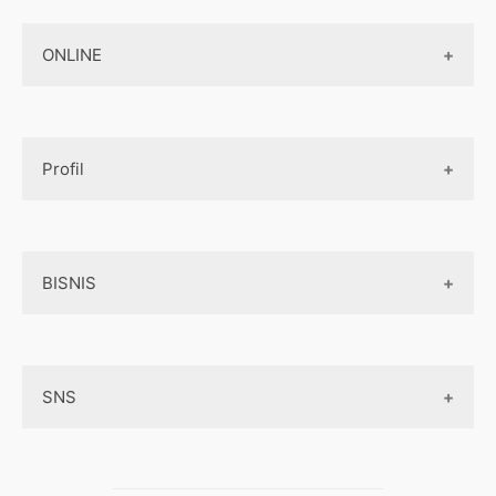
Design Web
Jasa Pembuatan Paket Aplikasi
ONLINE
Design App
Official Site Jepang
Design UI
Game
Official Site Inggris
Designer tools
Profil
Pembayaran Online
Aplikasi
Tentang Kami
Layanan Online
BISNIS
Contact
Ojek online
Privacy Policy
Online Service
Medsos
Sitemap
SNS
Peluang Bisnis
Model bisnis
Facebook
Entrepreneurship