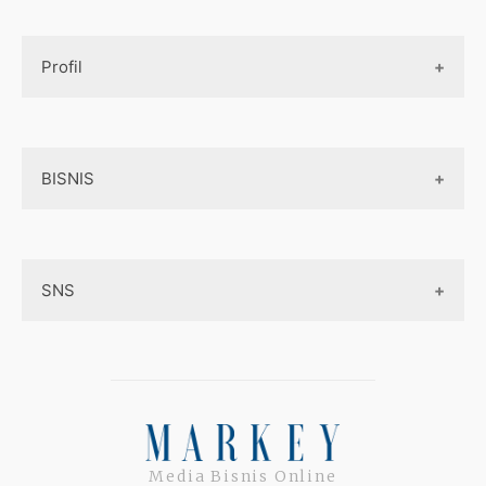
Design UI
Game
Official Site Inggris
Designer tools
Profil
Pembayaran Online
Aplikasi
Tentang Kami
Layanan Online
BISNIS
Contact
Ojek online
Privacy Policy
Online Service
Medsos
Sitemap
SNS
Peluang Bisnis
Model bisnis
Facebook
Entrepreneurship
Instagram
Uang
Twitter
Media Bisnis Online
Keterampilan