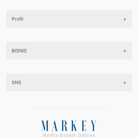
Design UI
Game
Official Site Inggris
Designer tools
Profil
Pembayaran Online
Aplikasi
Tentang Kami
Layanan Online
BISNIS
Contact
Ojek online
Privacy Policy
Online Service
Medsos
Sitemap
SNS
Peluang Bisnis
Model bisnis
Facebook
Entrepreneurship
Instagram
Uang
Twitter
Media Bisnis Online
Keterampilan