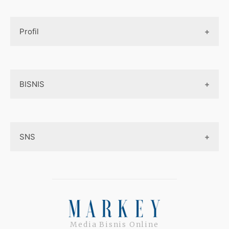
Design UI
Game
Official Site Inggris
Designer tools
Profil
Pembayaran Online
Aplikasi
Tentang Kami
Layanan Online
BISNIS
Contact
Ojek online
Privacy Policy
Online Service
Medsos
Sitemap
SNS
Peluang Bisnis
Model bisnis
Facebook
Entrepreneurship
Instagram
Uang
Twitter
Media Bisnis Online
Keterampilan