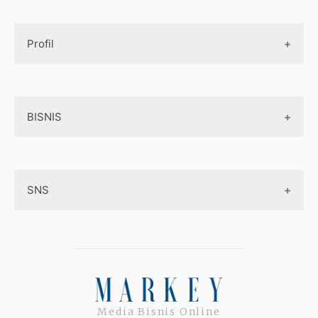
Design UI
Game
Official Site Inggris
Designer tools
Profil
Pembayaran Online
Aplikasi
Tentang Kami
Layanan Online
BISNIS
Contact
Ojek online
Privacy Policy
Online Service
Medsos
Sitemap
SNS
Peluang Bisnis
Model bisnis
Facebook
Entrepreneurship
Instagram
Uang
Twitter
Media Bisnis Online
Keterampilan