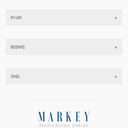
Design UI
Game
Official Site Inggris
Designer tools
Profil
Pembayaran Online
Aplikasi
Tentang Kami
Layanan Online
BISNIS
Contact
Ojek online
Privacy Policy
Online Service
Medsos
Sitemap
SNS
Peluang Bisnis
Model bisnis
Facebook
Entrepreneurship
Instagram
Uang
Twitter
Media Bisnis Online
Keterampilan