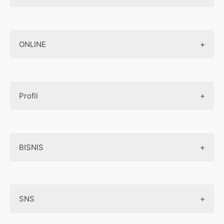
Jasa Pembuatan Aplikasi
Design Web
Jasa Pembuatan Paket Aplikasi
ONLINE
Design App
Official Site Jepang
Design UI
Game
Official Site Inggris
Designer tools
Profil
Pembayaran Online
Aplikasi
Tentang Kami
Layanan Online
BISNIS
Contact
Ojek online
Privacy Policy
Online Service
Medsos
Sitemap
SNS
Peluang Bisnis
Model bisnis