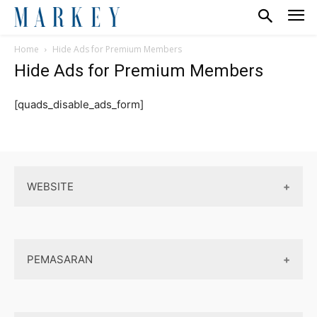
Home
Hide Ads for Premium Members
Hide Ads for Premium Members
[quads_disable_ads_form]
WEBSITE
Wordpress
PEMASARAN
Maintenance
Server / Hosting
SEO